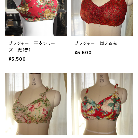
ブラジャー 干支シリー
ブラジャー 燃える赤
ズ 虎（赤）
¥5,500
¥5,500