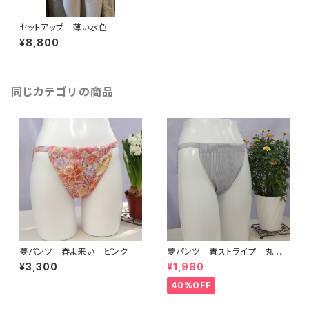
セットアップ 薄い水色
¥8,800
同じカテゴリの商品
夢パンツ 春よ来い ピンク
夢パンツ 青ストライプ 丸型
タイプ 初回限定割引！！
¥3,300
¥1,980
40%OFF